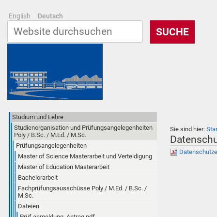
English
Deutsch
Studium und Lehre
Studienorganisation und Prüfungsangelegenheiten
Sie sind hier:
Sta
Poly / B.Sc. / M.Ed. / M.Sc.
Datenschut
Prüfungsangelegenheiten
Datenschutzer
Master of Science Masterarbeit und Verteidigung
Master of Education Masterarbeit
Bachelorarbeit
Fachprüfungsausschüsse Poly / M.Ed. / B.Sc. /
M.Sc.
Dateien
Prüf.anmeldung_Antrag.pdf