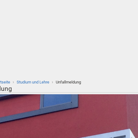
›
›
rtseite
Studium und Lehre
Unfallmeldung
dung