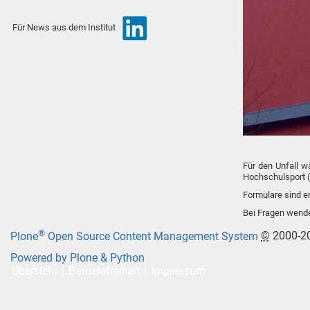
Für News aus dem Institut
Für den Unfall w
Hochschulsport (
Formulare sind er
Bei Fragen wende
®
Plone
Open Source Content Management System
©
2000-2
Powered by Plone & Python
Übersicht
Barrierefreiheit
Impressum