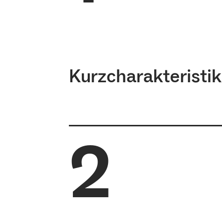
Kurzcharakteristik
2
Der Master of Education dient d
Bachelorstudiums mit dem Ziel 
(Referendariat) für das Lehramt
Allgemeine Informationen zum A