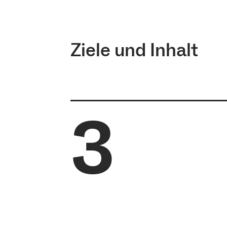
Website von
FACE – School of E
Das Fach Sport kann als Hauptfac
Ziele und Inhalt
3
Im Master of Education wird das
in beiden Fächern fachdidaktisch
das Schulpraktikum statt. Zusätzl