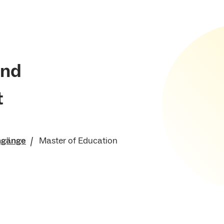
und
ft
ngänge
Master of Education
ts- und
swissenschaftliche
ür Sport und
senschaft