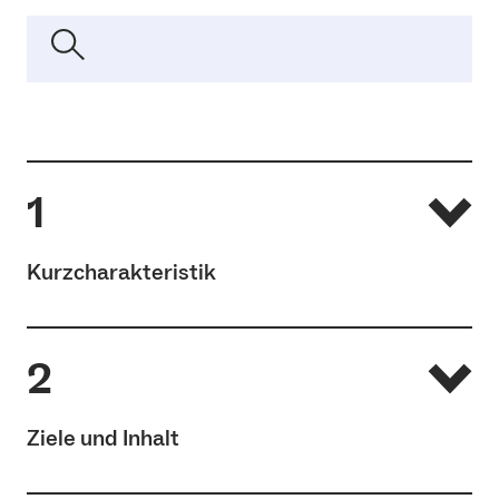
1
Kurzcharakteristik
Umfang und Dauer: 75 ECTS-Punkte, 6 Semester (3
2
Jahre), d. h. 30 ECTS-Punkte pro Semester
(ECTS-Punkte = Kreditpunkte = Maßstab für den
Ziele und Inhalt
studentischen Arbeitsaufwand; 1 ECTS-Punkt = 25-
30 Arbeitsstunden)
In der sportwissenschaftlichen Theorie wird ein