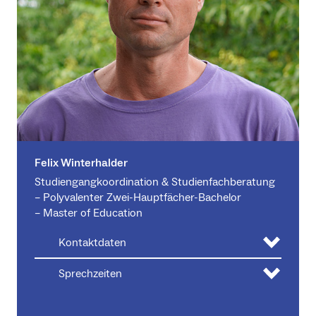
ECTS-
Modul
Art
SWS
Punkte
Statistik
V+Ü
2
3
Sport,
Gesundh
eitsförde
rung
V
2
4
Felix Winterhalder
und
Studiengangkoordination & Studienfachberatung
Public
– Polyvalenter Zwei-Hauptfächer-Bachelor
Health
– Master of Education
Sport,
Kontaktdaten
Präventi
V
2
3
Sprechzeiten
on und
Therapie