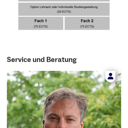
direkt mit dem externen Fach bzw. der
dortigen Lehrkraft zu klären
Die Leistungsverbuchung erfolgt durch
das Studien- und Prüfungsbüro (SPB)
Sportwissenschaft. Hierzu benötigen wir
von dem externen Fach eine
Leistungsbescheinigung, die über dieses
Formular
bestätigt werden kann.
Service und Beratung
Alternativ können die Studierenden
auch einen vom jeweiligen Fach
ausgestellten Schein im SPB einreichen
oder die Prüfer*innen bzw. das externe
Prüfungsamt kann per Mail ans SPB
spb@sport.uni-freiburg.de
die Leistung
bestätigen. Es können nur
Studienleistungen erbracht werden.
Ausgewählte Lehrveranstaltungen des Faches Sport für
den Optionsbereich Individuelle Studiengestaltung: