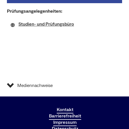
Praktiku
m im
Prüfungsangelegenheiten:
Berufsfel
6 oder
Pr
d (4 oder
12
Studien- und Prüfungsbüro
8
Wochen)
Mediennachweise
Kontakt
Barrierefreiheit
Impressum
Datenschutz