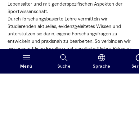
Lebensalter und mit genderspezifischen Aspekten der
Sportwissenschaft.
Durch forschungsbasierte Lehre vermitteln wir
Studierenden aktuelles, evidenzgeleitetes Wissen und
unterstützen sie darin, eigene Forschungsfragen zu
entwickeln und praxisnah zu bearbeiten. So verbinden wir
wissenschaftliche Exzellenz mit gesellschaftlicher Relevanz
und einer klaren Ausrichtung auf gesundheits- und
leistungsorientierte Themen.
Menü
Suche
Sprache
Ser
5
Studiengänge
rund
561
Studierende
mehr als
50
Beschäftigte