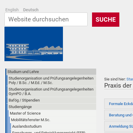
English
Deutsch
Studium und Lehre
Studienorganisation und Prüfungsangelegenheiten
Sie sind hier:
Sta
Poly / B.Sc. / M.Ed. / M.Sc.
Praxis der
Studienorganisation und Prüfungsangelegenheiten
GymPO / B.A.
Bafög / Stipendien
Formale Eckd
Studiengänge
Master of Science
Beratung und 
Mobilitätsfenster M.Sc.
Auslandsstudium
Anmeldung SL
Forschungs- und Entwicklungsprojekt (FEP)