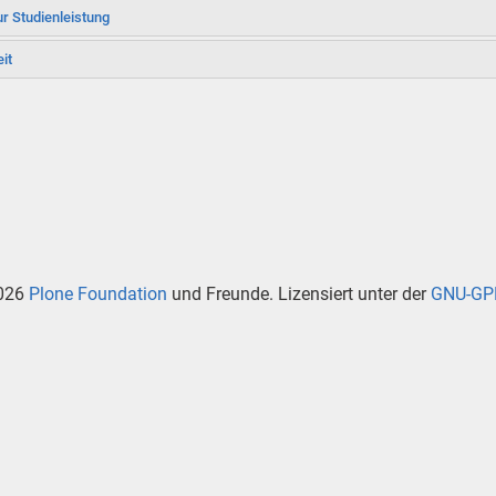
ur Studienleistung
eit
026
Plone Foundation
und Freunde. Lizensiert unter der
GNU-GPL