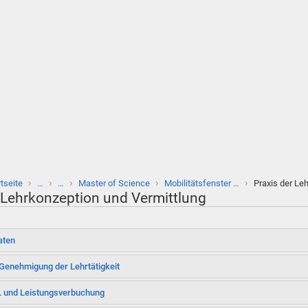
›
›
›
›
›
rtseite
…
…
Master of Science
Mobilitätsfenster …
Praxis der Le
 Lehrkonzeption und Vermittlung
aten
Genehmigung der Lehrtätigkeit
 und Leistungsverbuchung