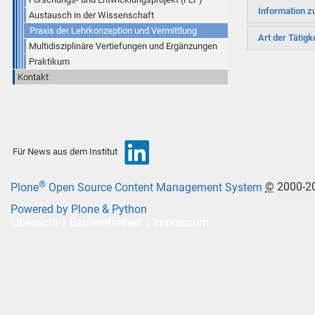
Information z
Austausch in der Wissenschaft
Praxis der Lehrkonzeption und Vermittlung
Art der Tätigk
Multidisziplinäre Vertiefungen und Ergänzungen
Praktikum
Kontakt
Für News aus dem Institut
®
Plone
Open Source Content Management System
©
2000-2
Powered by Plone & Python
Übersicht
Barrierefreiheit
Impressum