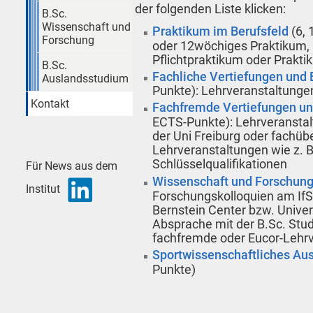
der folgenden Liste klicken:
B.Sc.
Wissenschaft und
Praktikum im Berufsfeld
(6, 
Forschung
oder 12wöchiges Praktikum, 
Pflichtpraktikum oder Prakti
B.Sc.
Fachliche Vertiefungen und
Auslandsstudium
Punkte): Lehrveranstaltunge
Kontakt
Fachfremde Vertiefungen u
ECTS-Punkte): Lehrveranstal
der Uni Freiburg oder fachü
Lehrveranstaltungen wie z. 
Schlüsselqualifikationen
Für News aus dem
Wissenschaft und Forschun
Institut
Forschungskolloquien am If
Bernstein Center bzw. Univers
Absprache mit der B.Sc. Stu
fachfremde oder Eucor-Lehr
Sportwissenschaftliches Au
Punkte)