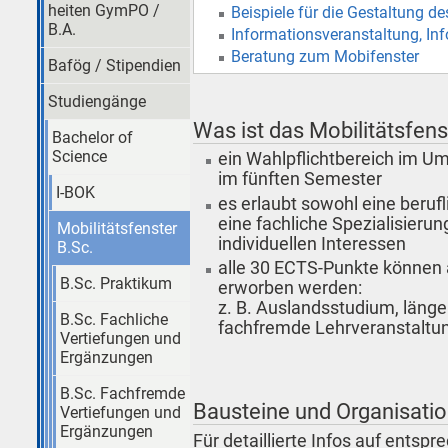
heiten GymPO /
Beispiele für die Gestaltung de
B.A.
Informationsveranstaltung, In
Beratung zum Mobifenster
Bafög / Stipendien
Studiengänge
Was ist das Mobilitätsfens
Bachelor of
Science
ein Wahlpflichtbereich im 
im fünften Semester
I-BOK
es erlaubt sowohl eine berufl
eine fachliche Spezialisieru
Mobilitätsfenster
individuellen Interessen
B.Sc.
alle 30 ECTS-Punkte können 
B.Sc. Praktikum
erworben werden:
z. B. Auslandsstudium, läng
B.Sc. Fachliche
fachfremde Lehrveranstaltu
Vertiefungen und
Ergänzungen
B.Sc. Fachfremde
Bausteine und Organisatio
Vertiefungen und
Ergänzungen
Für detaillierte Infos auf entsp