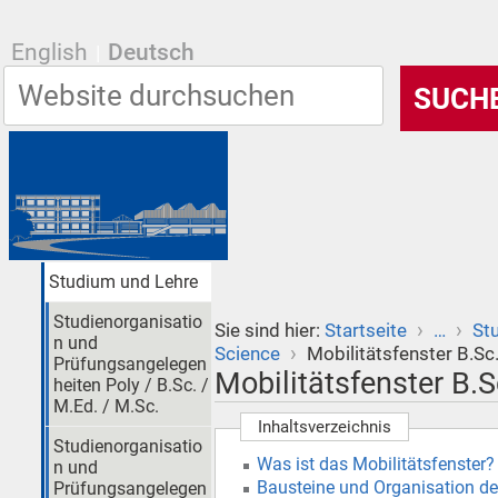
English
Deutsch
Studium und Lehre
Studienorganisatio
›
›
Sie sind hier:
Startseite
…
St
n und
›
Science
Mobilitätsfenster B.Sc
Prüfungsangelegen
Mobilitätsfenster B.S
heiten Poly / B.Sc. /
M.Ed. / M.Sc.
Inhaltsverzeichnis
Studienorganisatio
Was ist das Mobilitätsfenster?
n und
Bausteine und Organisation de
Prüfungsangelegen